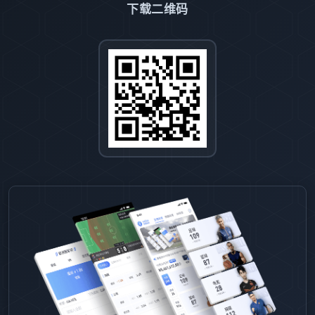
下载二维码