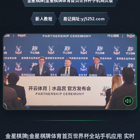
金星棋牌|金星棋牌体育首页世界杯手机网页版
新人教程
易记网址:yj5252.com
金星棋牌|金星棋牌体育首页世界杯全站手机应用 实时