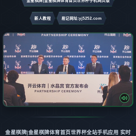
金星棋牌|金星棋牌体育首页世界杯手机网页版
新人教程
易记网址:yj5252.com
金星棋牌|金星棋牌体育首页世界杯全站手机应用 实时