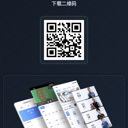
下载二维码