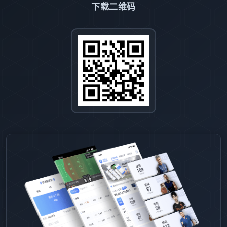
下载二维码