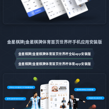
金星棋牌|金星棋牌体育首页世界杯手机应用安装版
金星棋牌|金星棋牌体育首页世界杯全站app安装版
金星棋牌|金星棋牌体育首页世界杯体育app安装版